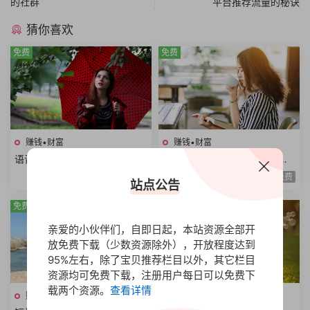
的社群
平台推荐流量的秘诀
猜你喜欢
免费
免费
赚钱•财富
赚钱•财富
语音识别翻译实战教程全栈开
公众号霸屏SEO教程快速排名
发技术前后端架构设计副业赚
原理昵称内容霸屏高级霸屏拦
免费
免费
站点公告
钱创业项目+源码
截全套流程玩法
免费
免费
亲爱的小伙伴们，自即日起，本站资源全部开
放免费下载（少数资源除外），开放程度达到
95%左右，除了宝贝推荐栏目以外，其它栏目
资源均可免费下载，注册用户每日可以免费下
载两个资源。
查看详情
赚钱•财富
赚钱•财富