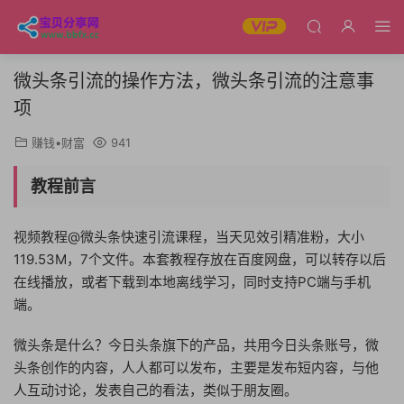
微头条引流的操作方法，微头条引流的注意事
项
赚钱•财富
941
教程前言
视频教程@微头条快速引流课程，当天见效引精准粉，大小
119.53M，7个文件。本套教程存放在百度网盘，可以转存以后
在线播放，或者下载到本地离线学习，同时支持PC端与手机
端。
微头条是什么？今日头条旗下的产品，共用今日头条账号，微
头条创作的内容，人人都可以发布，主要是发布短内容，与他
人互动讨论，发表自己的看法，类似于朋友圈。