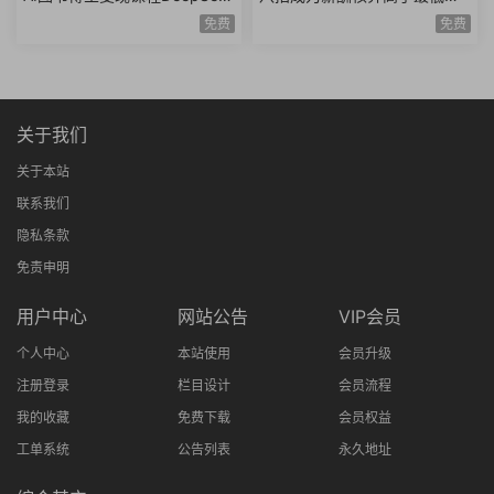
k生成原创图片爆款内容文案图
资个人所得税经济补偿金绩效
免费
免费
书赛道账号养号
薪资考勤薪资薪酬管理8课时
关于我们
关于本站
联系我们
隐私条款
免责申明
用户中心
网站公告
VIP会员
个人中心
本站使用
会员升级
注册登录
栏目设计
会员流程
我的收藏
免费下载
会员权益
工单系统
公告列表
永久地址