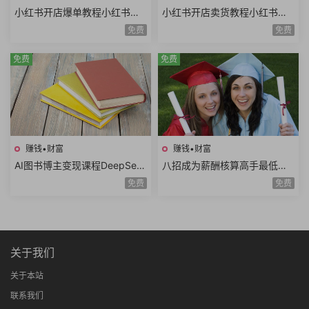
小红书开店爆单教程小红书店
小红书开店卖货教程小红书日
铺矩阵寻找爆品淘宝选品拼多
常运营对标同行小红书店铺管
免费
免费
多选品站内选品
理开通直播
免费
免费
赚钱•财富
赚钱•财富
AI图书博主变现课程DeepSee
八招成为薪酬核算高手最低工
k生成原创图片爆款内容文案图
资个人所得税经济补偿金绩效
免费
免费
书赛道账号养号
薪资考勤薪资薪酬管理8课时
关于我们
关于本站
联系我们