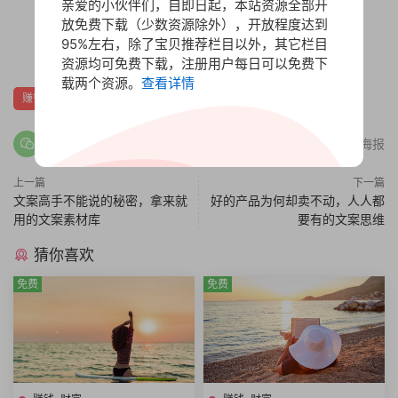
亲爱的小伙伴们，自即日起，本站资源全部开
放免费下载（少数资源除外），开放程度达到
赏
95%左右，除了宝贝推荐栏目以外，其它栏目
0
0
资源均可免费下载，注册用户每日可以免费下
载两个资源。
查看详情
赚钱财富
分享海报
上一篇
下一篇
文案高手不能说的秘密，拿来就
好的产品为何却卖不动，人人都
用的文案素材库
要有的文案思维
猜你喜欢
免费
免费