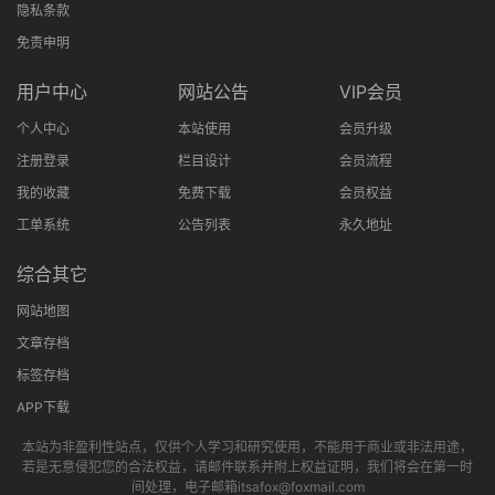
隐私条款
免责申明
用户中心
网站公告
VIP会员
个人中心
本站使用
会员升级
注册登录
栏目设计
会员流程
我的收藏
免费下载
会员权益
工单系统
公告列表
永久地址
综合其它
网站地图
文章存档
标签存档
APP下载
本站为非盈利性站点，仅供个人学习和研究使用，不能用于商业或非法用途，
若是无意侵犯您的合法权益，请邮件联系并附上权益证明，我们将会在第一时
间处理，电子邮箱itsafox@foxmail.com