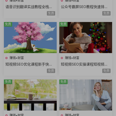
赚钱•财富
赚钱•财富
语音识别翻译实战教程全栈开
公众号霸屏SEO教程快速排名
发技术前后端架构设计副业赚
原理昵称内容霸屏高级霸屏拦
免费
免费
钱创业项目+源码
截全套流程玩法
免费
免费
赚钱•财富
赚钱•财富
短视频SEO优化课程新手快速
短视频SEO实操课程短视频搜
入门短视频搜索SEO关键词排
索优化技术关键词排名获取精
免费
免费
名优化短视频文案
准搜索流量询单
免费
免费
赚钱•财富
赚钱•财富