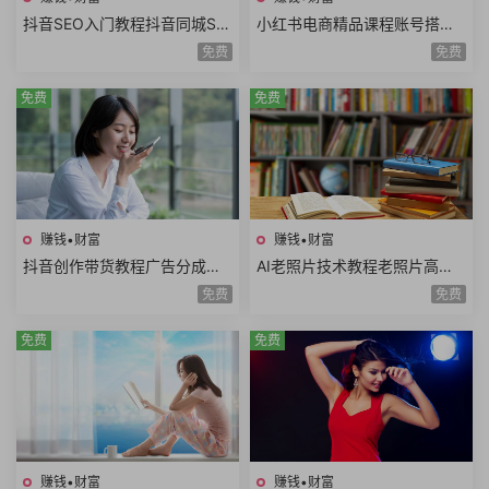
抖音SEO入门教程抖音同城SE
小红书电商精品课程账号搭建
O优化技巧关键词挖掘抖音搜
店铺开通选品技巧拍摄剪辑店
免费
免费
索优化保姆级教程
铺运营数据分析
免费
免费
赚钱•财富
赚钱•财富
抖音创作带货教程广告分成计
AI老照片技术教程老照片高清
划高清视频拍摄AI类APP使用
修复动作视频说话视频黑白照
免费
免费
口播视频制作
片上色网赚项目
免费
免费
赚钱•财富
赚钱•财富