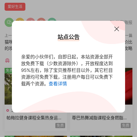
爱好生活
分享海报
上一篇
下一篇
站点公告
猫咪训练的方法指南，新手养猫
买对好车省钱又防坑，高性价比
的攻略大全
的买车攻略
亲爱的小伙伴们，自即日起，本站资源全部开
猜你喜欢
放免费下载（少数资源除外），开放程度达到
95%左右，除了宝贝推荐栏目以外，其它栏目
免费
免费
资源均可免费下载，注册用户每日可以免费下
载两个资源。
查看详情
爱好•生活
爱好•生活
帕梅拉健身课程全集热身运动
尊巴热舞减脂课程全身燃脂美
全身训练腹部训练臀腿训练舞
胸塑型缩腰平腹提臀塑腿Zumb
免费
免费
蹈系列瑜伽系列
a极速减脂12课时