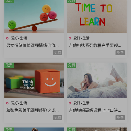
免费
免费
爱好•生活
爱好•生活
男女情绪价值课程情绪价值需
吉他扫弦系列教程右手要领变
求情绪价值类型情绪价值实例
速练习右手切音左手切音组合
免费
免费
思维方式差异10课时
练习12课时
免费
免费
爱好•生活
爱好•生活
和弦色彩编配课程经验之谈伴
吉他弹唱高级课程七七口诀音
奏方法高级和弦编曲解析扒谱
程推算简谱视唱和弦构成音阶
免费
免费
思路7课时
练习旋律和弦54课时
免费
免费