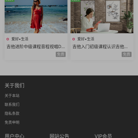
爱好•生活
爱好•生活
吉他进阶中级课程音程视唱D调
吉他入门初级课程认识吉他调
和弦靠弦练习扫弦基础强五和
音调弦E调音阶弹唱练习基础乐
免费
免费
弦转位和弦14课时
理空弦弹唱20课时
关于我们
关于本站
联系我们
隐私条款
免责申明
用户中心
网站公告
VIP会员