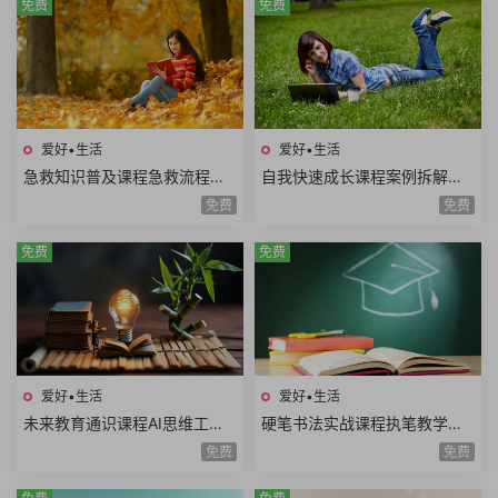
免费
免费
爱好•生活
爱好•生活
急救知识普及课程急救流程心
自我快速成长课程案例拆解职
肺复苏哮喘发作止血包扎急性
场学习生活场景高效成长方法
免费
免费
腹痛急救技能
论个人竞争力
免费
免费
爱好•生活
爱好•生活
未来教育通识课程AI思维工程
硬笔书法实战课程执笔教学基
思维系统思维美学思维熵增思
本笔画偏旁部首间架结构例字
免费
免费
维哲学思维概率思维51课时
练习250课时+控笔课件