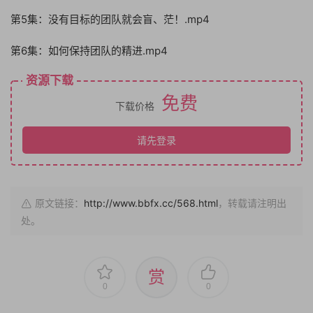
第5集：没有目标的团队就会盲、茫！.mp4
第6集：如何保持团队的精进.mp4
资源下载
免费
下载价格
请先登录
原文链接：
http://www.bbfx.cc/568.html
，转载请注明出
处。
赏
0
0