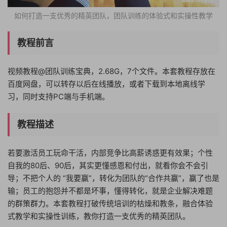
如何打造一支优秀的精英团队，团队训练的体验式和实操性教学
教程前言
视频教程@团队训练宝典，2.68G，7个文件。本套教程存放在
百度网盘，可以转存以后在线播放，或者下载到本地离线学
习，同时支持PC端与手机端。
教程描述
若要激活员工玩命干活，内部竞争比高薪诱惑更有效果；个性
自我的80后、90后，其实更懂感恩和付出，就看你会不会引
导；不把个人的 “我要赢”，转化为团队的“合作共赢”，赢了也是
输；员工的抱怨并不都是坏事，懂得转化，就是企业解决难题
的群策群力。本套教程打破传统培训的枯燥和教条，融合体验
式教学和实操性训练，教你打造一支优秀的精英团队。