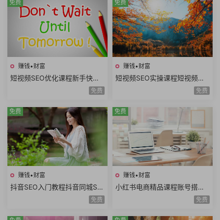
免费
免费
赚钱•财富
赚钱•财富
短视频SEO优化课程新手快速
短视频SEO实操课程短视频搜
入门短视频搜索SEO关键词排
索优化技术关键词排名获取精
免费
免费
名优化短视频文案
准搜索流量询单
免费
免费
赚钱•财富
赚钱•财富
抖音SEO入门教程抖音同城SE
小红书电商精品课程账号搭建
O优化技巧关键词挖掘抖音搜
店铺开通选品技巧拍摄剪辑店
免费
免费
索优化保姆级教程
铺运营数据分析