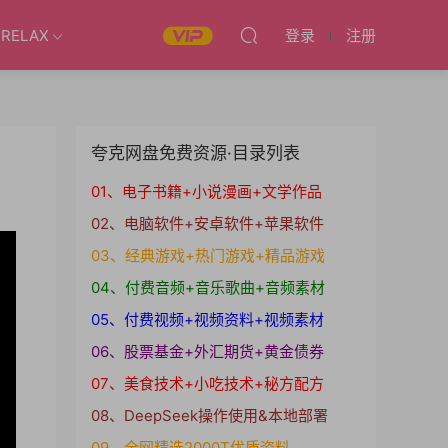
RELAX
登录
注册
夸克网盘免费资源·目录列表
01、电子书籍+小说漫画+文学作品
02、电脑软件+安卓软件+苹果软件
03、经典游戏+热门游戏+精品游戏
04、付费音频+音乐歌曲+音频素材
05、付费视频+视频资料+视频素材
06、股票基金+外汇期货+黄金债券
07、美食技术+小吃技术+秘方配方
08、DeepSeek操作使用&本地部署
09、全网精选2000T优质资料