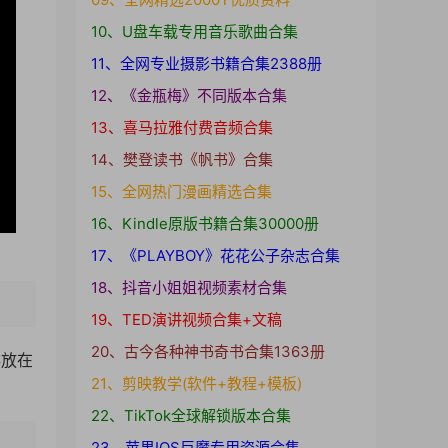
10、U盘车载专用音乐歌曲合集
11、全网专业摄影书籍合集2388册
12、《金瓶梅》不同版本合集
13、喜马拉雅付费音频合集
14、樊登读书《帆书》合集
15、全网热门漫画精选合集
16、Kindle原版书籍合集30000册
17、《PLAYBOY》花花公子杂志合集
18、抖音小姐姐视频素材合集
19、TED演讲视频合集+文稿
20、古今各种神书奇书合集1363册
存放在
21、剪映教学(软件+教程+模板)
22、TikTok全球解锁版本合集
23、苹果IOS巨魔专用资源合集