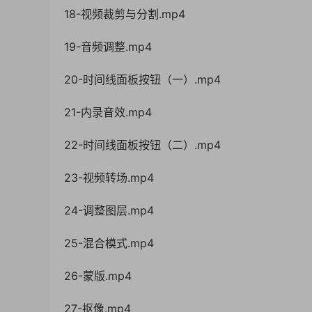
18-视频裁剪与分割.mp4
19-音频调整.mp4
20-时间线面板按钮（一）.mp4
21-内录音效.mp4
22-时间线面板按钮（二）.mp4
23-视频转场.mp4
24-调整图层.mp4
25-混合模式.mp4
26-蒙版.mp4
27-抠像.mp4