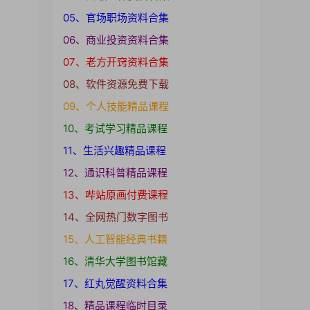
05、官场职场资料合集
06、商业投资资料合集
07、老方开窍资料合集
08、软件资源免费下载
09、个人技能精品课程
10、考试学习精品课程
11、生活兴趣精品课程
12、通识科普精品课程
13、哔站原画付费课程
14、全网热门数字图书
15、人工智能经典书籍
16、清华大学图书馆藏
17、红丸觉醒资料合集
18、精品课程临时目录