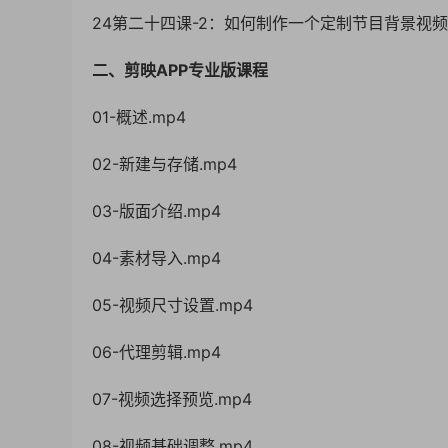
24第二十四课-2：如何制作一个定制节目背景视频.
二、剪映APP专业版课程
01-概述.mp4
02-新建与存储.mp4
03-版面介绍.mp4
04-素材导入.mp4
05-视频尺寸设置.mp4
06-代理剪辑.mp4
07-视频选择预览.mp4
08-视频基础调整.mp4