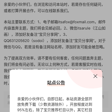
亲爱的小伙伴们，在浏览和访问本站时，若是存在任何疑问，
或者打算开展合作，可以在线联系我们。
本站主要联系方式：1、电子邮箱itsafox@foxmail.com，邮件
内容直奔主题，我们将会见邮必回，2、微信itsarule（江山如
画），添加好友备注“宝贝分享网”，3、
QQ631205620（sodoi），添加好友备注“宝贝分享网”。对于
微信与QQ，若是没有备注网站名称，添加好友可能会被忽略。
为了提高双方效率，请不要有任何客套，任何问题直奔主题，
我们将会有问必答。无论以上何种方式，若是客服实时在线，
我们将会立即回复，若是客服没有在线，希望你能耐心等待，
我们将会尽快回复，一般是在8个小时内，最迟不会超过12小
站点公告
时，由此带来的不便敬请谅解，非常感谢你的支持。
原文链接：
https://www.bbfx.cc/blog/299.html
，转载请注明
亲爱的小伙伴们，自即日起，本站资源全部开
出处。
放免费下载（少数资源除外），开放程度达到
95%左右，除了宝贝推荐栏目以外，其它栏目