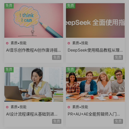
免费
免费
素质•技能
素质•技能
AI音乐创作教程Ai创作唐诗摇
DeepSeek使用精品教程从理
滚AI复活老照片AI制作MV情歌
论到实践模型训练DeepSeek
免费
免费
AI创意广告歌曲
技术生态AI时代必修课
免费
免费
素质•技能
素质•技能
AI设计流程课程从基础到进阶A
PR+AU+AE全能剪辑师入门课
I工具使用自动化流程AI出图案
程视频剪辑音频处理特效制作
免费
免费
例分析设计师必学
项目实战共35课时