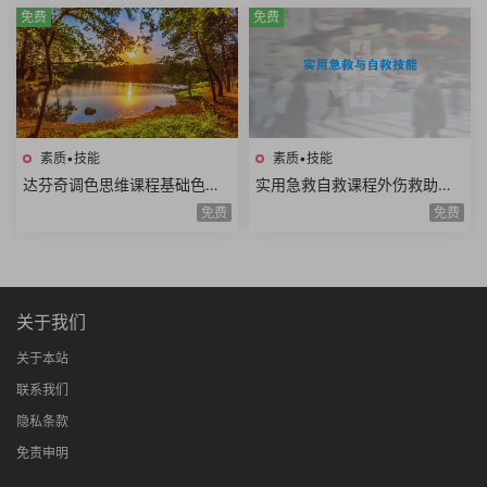
免费
免费
素质•技能
素质•技能
达芬奇调色思维课程基础色彩
实用急救自救课程外伤救助家
理论高级实战技巧模仿大师风
庭护理复苏急救骨伤救助重病
免费
免费
格项目实战思维进阶
防治知识技能全20讲
关于我们
关于本站
联系我们
隐私条款
免责申明