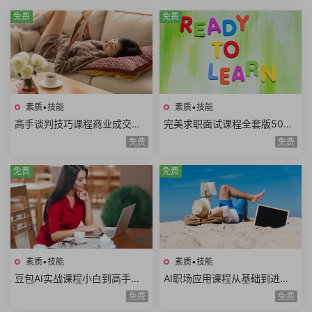
免费
免费
素质•技能
素质•技能
高手谈判技巧课程商业成交谈
完美求职面试课程全套版500
判底线谈判态度双赢思维谈判
强HR完美简历面试技巧电话面
免费
免费
筹码谈判目标25课时
试职业规划面试礼仪
免费
免费
素质•技能
素质•技能
豆包AI实战课程小白到高手速
AI职场应用课程从基础到进阶
成豆包智能体AI写作辅助内容
写日报做PPT做Excel写方案写
免费
免费
创作语言学习
公文AI提示词