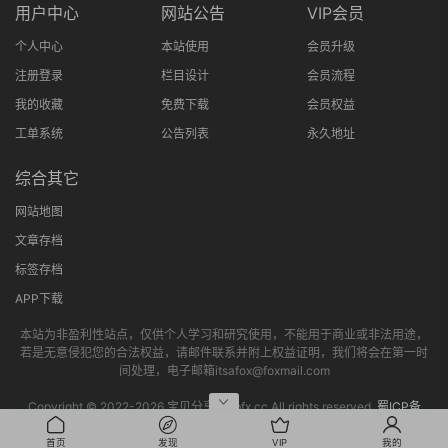
用户中心
网站公告
VIP会员
个人中心
本站使用
会员升级
注册登录
栏目设计
会员流程
我的收藏
免费下载
会员权益
工单系统
公告列表
永久地址
综合其它
网站地图
文章存档
标签存档
APP下载
本站为非盈利性站点，仅供个人学习和研究使用，不能用于商业或非法用途，
若是无意侵犯您的合法权益，请邮件联系并附上权益证明，我们将会在第一时
间处理，电子邮箱itsafox@foxmail.com
Copyright © 2022-
2026 宝贝分享网bbfx.cc All rights reserved.
蜀ICP备
2022013802号-4
首页
发现
VIP
我的