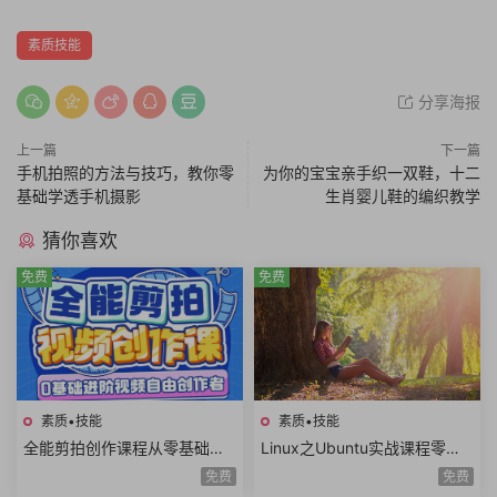
素质技能
分享海报
上一篇
下一篇
手机拍照的方法与技巧，教你零
为你的宝宝亲手织一双鞋，十二
基础学透手机摄影
生肖婴儿鞋的编织教学
猜你喜欢
免费
免费
素质•技能
素质•技能
全能剪拍创作课程从零基础到
Linux之Ubuntu实战课程零基
进阶视频拍摄视频剪辑视频自
础玩转嵌入式Linux工程师开发
免费
免费
由创作者
入门共22课时