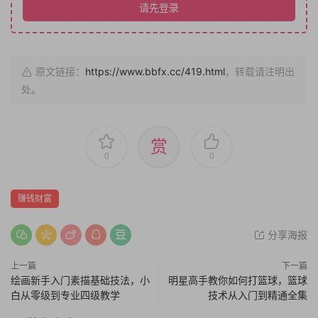
请先登录
原文链接：
https://www.bbfx.cc/419.html
，转载请注明出
处。
赏
0
0
赚钱财富
分享海报
上一篇
下一篇
绘画新手入门素描基础技法，小
明星高手教你如何打篮球，篮球
白从零级到专业四级教学
技术从入门到精通全集