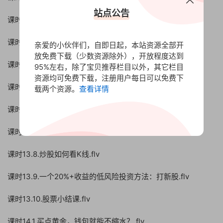
站点公告
课时13.2.炒股前考考你这9个问题!.flv
课时13.3.股票那么多，买什么股能赚钱.flv
亲爱的小伙伴们，自即日起，本站资源全部开
放免费下载（少数资源除外），开放程度达到
课时13.4.找到一家好公司，成为“创始人”.flv
95%左右，除了宝贝推荐栏目以外，其它栏目
资源均可免费下载，注册用户每日可以免费下
课时13.5.读财报，发现一家好公司.flv
载两个资源。
查看详情
课时13.6.如何买卖一支股票—找到好价格.flv
课时13.7.技术分析，到底是如何赚钱的？.flv
课时13.8.炒股如何看K线.flv
课时13.9.一个20%+收益的低风险投资方法：打新股.flv
课时13.10.股票小结课.flv
课时14.1.买点黄金，钱包就能不缩水？.flv