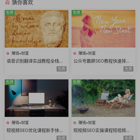
猜你喜欢
免费
免费
赚钱•财富
赚钱•财富
语音识别翻译实战教程全栈开
公众号霸屏SEO教程快速排名
发技术前后端架构设计副业赚
原理昵称内容霸屏高级霸屏拦
免费
免费
钱创业项目+源码
截全套流程玩法
免费
免费
赚钱•财富
赚钱•财富
短视频SEO优化课程新手快速
短视频SEO实操课程短视频搜
入门短视频搜索SEO关键词排
索优化技术关键词排名获取精
免费
免费