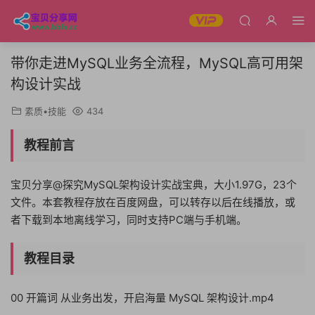
带你走进MySQL业务全流程，MySQL高可用架
构设计实战
素质•技能
434
教程前言
宝贝分享@探究MySQL架构设计实战宝典，大小1.97G，23个
文件。本套教程存放在百度网盘，可以转存以后在线播放，或
者下载到本地离线学习，同时支持PC端与手机端。
教程目录
00 开篇词 从业务出发，开启海量 MySQL 架构设计.mp4