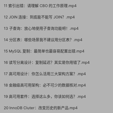
11 索引出错：请理解 CBO 的工作原理.mp4
12 JOIN 连接：到底能不能写 JOIN？.mp4
13 子查询：放心地使用子查询功能吧！.mp4
14 分区表：哪些场景我不建议用分区表？.mp4
15 MySQL 复制：最简单也最容易配置出错.mp4
16 读写分离设计：复制延迟？其实是你用错了.mp4
17 高可用设计：你怎么活用三大架构方案？.mp4
18 金融级高可用架构：必不可少的数据核对.mp4
19 高可用套件：选择这么多，你该如何选？.mp4
20 InnoDB Cluter：改变历史的新产品.mp4