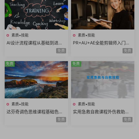
素质•技能
素质•技能
AI设计流程课程从基础到进阶A
PR+AU+AE全能剪辑师入门课
I工具使用自动化流程AI出图案
程视频剪辑音频处理特效制作
免费
免费
例分析设计师必学
项目实战共35课时
免费
免费
素质•技能
素质•技能
达芬奇调色思维课程基础色彩
实用急救自救课程外伤救助家
理论高级实战技巧模仿大师风
庭护理复苏急救骨伤救助重病
免费
免费
格项目实战思维进阶
防治知识技能全20讲