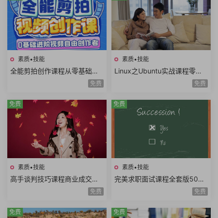
素质•技能
素质•技能
全能剪拍创作课程从零基础到
Linux之Ubuntu实战课程零基
进阶视频拍摄视频剪辑视频自
础玩转嵌入式Linux工程师开发
免费
免费
由创作者
入门共22课时
免费
免费
素质•技能
素质•技能
高手谈判技巧课程商业成交谈
完美求职面试课程全套版500
判底线谈判态度双赢思维谈判
强HR完美简历面试技巧电话面
免费
免费
筹码谈判目标25课时
试职业规划面试礼仪
免费
免费