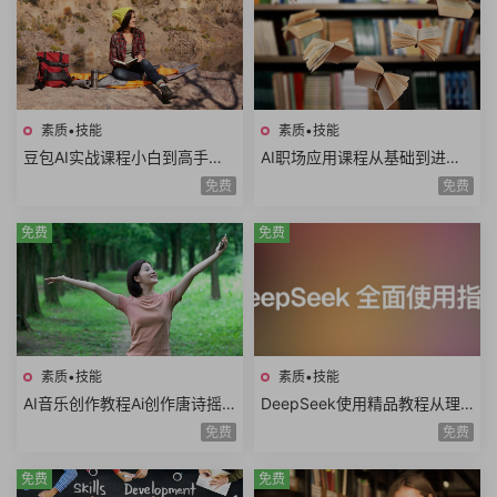
素质•技能
素质•技能
豆包AI实战课程小白到高手速
AI职场应用课程从基础到进阶
成豆包智能体AI写作辅助内容
写日报做PPT做Excel写方案写
免费
免费
创作语言学习
公文AI提示词
免费
免费
素质•技能
素质•技能
AI音乐创作教程Ai创作唐诗摇
DeepSeek使用精品教程从理
滚AI复活老照片AI制作MV情歌
论到实践模型训练DeepSeek
免费
免费
AI创意广告歌曲
技术生态AI时代必修课
免费
免费