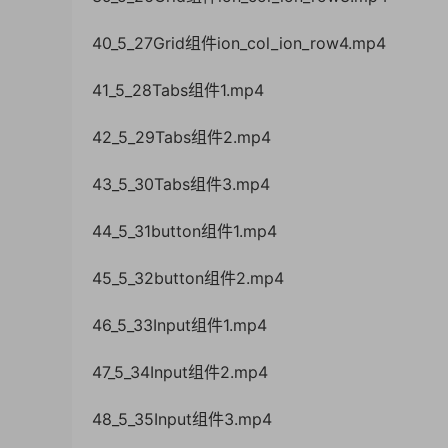
40_5_27Grid组件ion_col_ion_row4.mp4
41_5_28Tabs组件1.mp4
42_5_29Tabs组件2.mp4
43_5_30Tabs组件3.mp4
44_5_31button组件1.mp4
45_5_32button组件2.mp4
46_5_33Input组件1.mp4
47_5_34Input组件2.mp4
48_5_35Input组件3.mp4