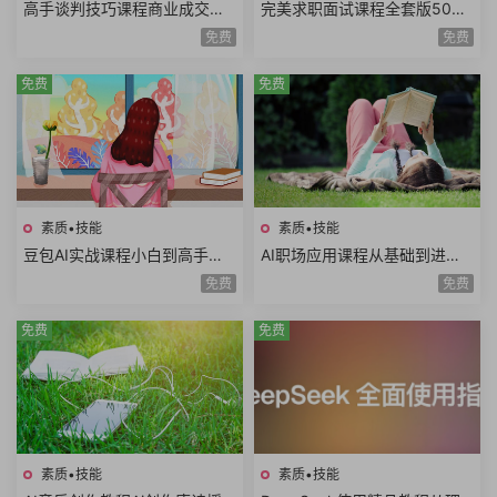
高手谈判技巧课程商业成交谈
完美求职面试课程全套版500
判底线谈判态度双赢思维谈判
强HR完美简历面试技巧电话面
免费
免费
筹码谈判目标25课时
试职业规划面试礼仪
免费
免费
素质•技能
素质•技能
豆包AI实战课程小白到高手速
AI职场应用课程从基础到进阶
成豆包智能体AI写作辅助内容
写日报做PPT做Excel写方案写
免费
免费
创作语言学习
公文AI提示词
免费
免费
素质•技能
素质•技能