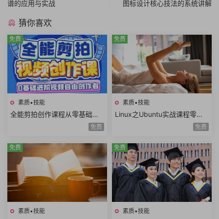
谱的应用与实战
图标设计核心技法的系统讲解
猜你喜欢
免费
免费
素质•技能
素质•技能
全能剪拍创作课程从零基础到
Linux之Ubuntu实战课程零基
进阶视频拍摄视频剪辑视频自
础玩转嵌入式Linux工程师开发
免费
免费
由创作者
入门共22课时
免费
免费
素质•技能
素质•技能