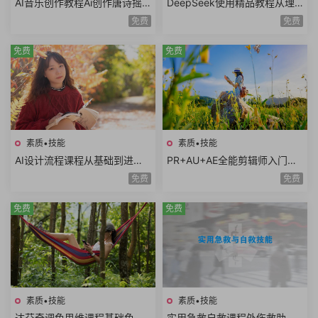
AI音乐创作教程Ai创作唐诗摇
DeepSeek使用精品教程从理
滚AI复活老照片AI制作MV情歌
论到实践模型训练DeepSeek
免费
免费
AI创意广告歌曲
技术生态AI时代必修课
免费
免费
素质•技能
素质•技能
AI设计流程课程从基础到进阶A
PR+AU+AE全能剪辑师入门课
I工具使用自动化流程AI出图案
程视频剪辑音频处理特效制作
免费
免费
例分析设计师必学
项目实战共35课时
免费
免费
素质•技能
素质•技能
达芬奇调色思维课程基础色彩
实用急救自救课程外伤救助家