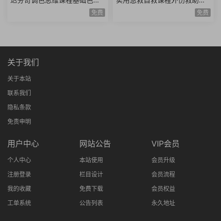
理论高级实战技巧模仿大师风
庭护理复苏急救骨伤救助重病
免费
免费
格项目实战思维进阶
防治知识技能全20讲
关于我们
关于本站
联系我们
隐私条款
免责申明
用户中心
网站公告
VIP会员
个人中心
本站使用
会员升级
注册登录
栏目设计
会员流程
我的收藏
免费下载
会员权益
工单系统
公告列表
永久地址