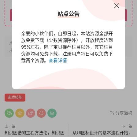
下载价格
站点公告
请先登录
亲爱的小伙伴们，自即日起，本站资源全部开
放免费下载（少数资源除外），开放程度达到
原文链接：
https://www.bbfx.cc/3313.html
，转载请注明
95%左右，除了宝贝推荐栏目以外，其它栏目
出处。
资源均可免费下载，注册用户每日可以免费下
载两个资源。
查看详情
赏
0
0
素质技能
分享海报
上一篇
下一篇
知识图谱的工程方法论，知识图
从UI图标设计的基本流程开始，