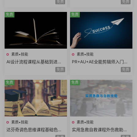
免费
免费
AI创意广告歌曲
技术生态AI时代必修课
免费
免费
素质•技能
素质•技能
AI设计流程课程从基础到进阶A
PR+AU+AE全能剪辑师入门课
I工具使用自动化流程AI出图案
程视频剪辑音频处理特效制作
免费
免费
例分析设计师必学
项目实战共35课时
免费
免费
素质•技能
素质•技能
达芬奇调色思维课程基础色彩
实用急救自救课程外伤救助家
理论高级实战技巧模仿大师风
庭护理复苏急救骨伤救助重病