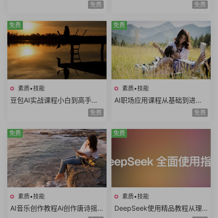
判底线谈判态度双赢思维谈判
强HR完美简历面试技巧电话面
免费
免费
筹码谈判目标25课时
试职业规划面试礼仪
免费
免费
素质•技能
素质•技能
豆包AI实战课程小白到高手速
AI职场应用课程从基础到进阶
成豆包智能体AI写作辅助内容
写日报做PPT做Excel写方案写
免费
免费
创作语言学习
公文AI提示词
免费
免费
素质•技能
素质•技能
AI音乐创作教程Ai创作唐诗摇
DeepSeek使用精品教程从理
滚AI复活老照片AI制作MV情歌
论到实践模型训练DeepSeek