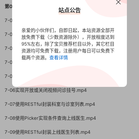
第07章基于TRTC实现视频问诊
站点公告
7-01本章介绍.mp4
亲爱的小伙伴们，自即日起，本站资源全部开
7-02开通腾讯云TRTC音视频服务.mp4
放免费下载（少数资源除外），开放程度达到
95%左右，除了宝贝推荐栏目以外，其它栏目
7-03医生端初始化，获取TRTC签名.mp4
资源均可免费下载，注册用户每日可以免费下
载两个资源。
查看详情
7-04实现Web端医生上线与下线（一）.mp4
7-05实现Web端医生上线与下线（二）.mp4
7-06实现开放或关闭视频问诊挂号.mp4
7-07使用RESTful封装科室与诊室列表.mp4
7-08使用Picker实现条件查询上线医生.mp4
7-09使用RESTful封装上线医生列表.mp4