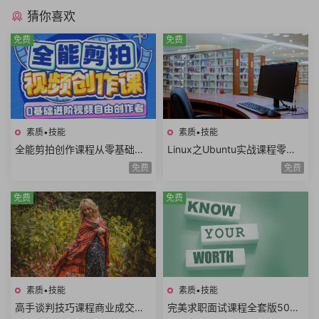
猜你喜欢
免费
免费
素质•技能
素质•技能
全能剪拍创作课程从零基础到
Linux之Ubuntu实战课程零基
进阶视频拍摄视频剪辑视频自
础玩转嵌入式Linux工程师开发
免费
免费
由创作者
入门共22课时
免费
免费
素质•技能
素质•技能
高手谈判技巧课程商业成交谈
完美求职面试课程全套版500