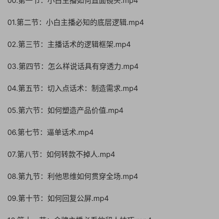
00.第一节：小白主播如何直面镜头.mp4
01.第二节：小白主播必知的底层逻辑.mp4
02.第三节：主播话术的逻辑框架.mp4
03.第四节：怎么样说话具有穿透力.mp4
04.第五节：切入点话术：制造需求.mp4
05.第六节：如何塑造产品价值.mp4
06.第七节：逼单话术.mp4
07.第八节：如何转款不掉人.mp4
08.第九节：利他思维如何贯穿全场.mp4
09.第十节：如何回复公屏.mp4