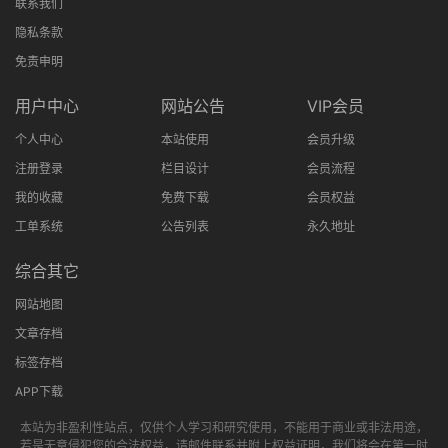
联系我们
隐私条款
免责申明
用户中心
网站公告
VIP会员
个人中心
本站使用
会员升级
注册登录
栏目设计
会员流程
我的收藏
免费下载
会员权益
工单系统
公告列表
永久地址
综合其它
网站地图
文章存档
标签存档
APP下载
本站为非盈利性站点，仅供个人学习和研究使用，不能用于商业或非法用途，
若是无意侵犯您的合法权益，请邮件联系并附上权益证明，我们将会在第一时