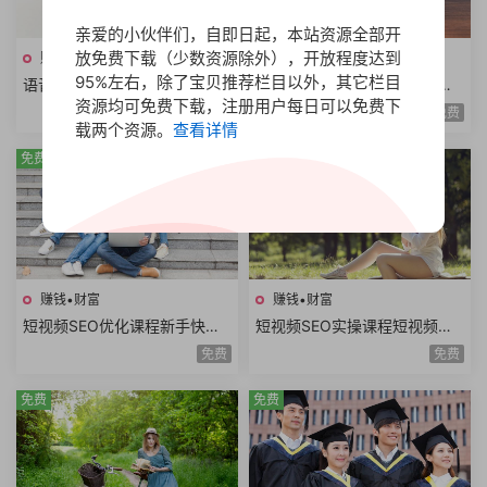
亲爱的小伙伴们，自即日起，本站资源全部开
放免费下载（少数资源除外），开放程度达到
赚钱•财富
赚钱•财富
95%左右，除了宝贝推荐栏目以外，其它栏目
语音识别翻译实战教程全栈开
公众号霸屏SEO教程快速排名
资源均可免费下载，注册用户每日可以免费下
发技术前后端架构设计副业赚
原理昵称内容霸屏高级霸屏拦
免费
免费
钱创业项目+源码
截全套流程玩法
载两个资源。
查看详情
免费
免费
赚钱•财富
赚钱•财富
短视频SEO优化课程新手快速
短视频SEO实操课程短视频搜
入门短视频搜索SEO关键词排
索优化技术关键词排名获取精
免费
免费
名优化短视频文案
准搜索流量询单
免费
免费