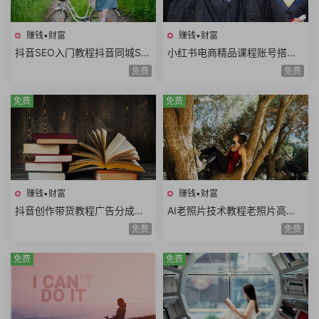
赚钱•财富
赚钱•财富
抖音SEO入门教程抖音同城SE
小红书电商精品课程账号搭建
O优化技巧关键词挖掘抖音搜
店铺开通选品技巧拍摄剪辑店
免费
免费
索优化保姆级教程
铺运营数据分析
免费
免费
赚钱•财富
赚钱•财富
抖音创作带货教程广告分成计
AI老照片技术教程老照片高清
划高清视频拍摄AI类APP使用
修复动作视频说话视频黑白照
免费
免费
口播视频制作
片上色网赚项目
免费
免费