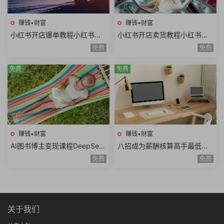
赚钱•财富
赚钱•财富
小红书开店爆单教程小红书店
小红书开店卖货教程小红书日
铺矩阵寻找爆品淘宝选品拼多
常运营对标同行小红书店铺管
免费
免费
多选品站内选品
理开通直播
免费
免费
赚钱•财富
赚钱•财富
AI图书博主变现课程DeepSee
八招成为薪酬核算高手最低工
k生成原创图片爆款内容文案图
资个人所得税经济补偿金绩效
免费
免费
书赛道账号养号
薪资考勤薪资薪酬管理8课时
关于我们