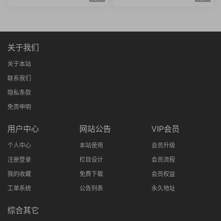
格项目实战思维进阶
防治知识技能全20讲
关于我们
关于本站
联系我们
隐私条款
免责申明
用户中心
网站公告
VIP会员
个人中心
本站使用
会员升级
注册登录
栏目设计
会员流程
我的收藏
免费下载
会员权益
工单系统
公告列表
永久地址
综合其它