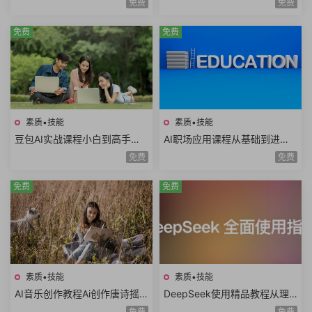
免费
免费
筹码谈判目标25课时
试职业规划面试礼仪
免费
免费
素质•技能
素质•技能
豆包AI实战课程小白到高手速
AI职场应用课程从基础到进阶
成豆包智能体AI写作辅助内容
写日报做PPT做Excel写方案写
免费
免费
创作语言学习
公文AI提示词
免费
免费
素质•技能
素质•技能
AI音乐创作教程Ai创作唐诗摇
DeepSeek使用精品教程从理
滚AI复活老照片AI制作MV情歌
论到实践模型训练DeepSeek
免费
免费