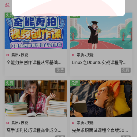
猜你喜欢
免费
免费
素质•技能
素质•技能
全能剪拍创作课程从零基础到
Linux之Ubuntu实战课程零基
进阶视频拍摄视频剪辑视频自
础玩转嵌入式Linux工程师开发
免费
免费
由创作者
入门共22课时
免费
免费
素质•技能
素质•技能
高手谈判技巧课程商业成交谈
完美求职面试课程全套版500
判底线谈判态度双赢思维谈判
强HR完美简历面试技巧电话面