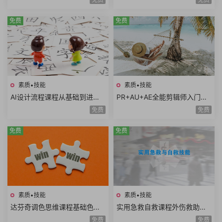
AI创意广告歌曲
技术生态AI时代必修课
免费
免费
素质•技能
素质•技能
AI设计流程课程从基础到进阶A
PR+AU+AE全能剪辑师入门课
I工具使用自动化流程AI出图案
程视频剪辑音频处理特效制作
免费
免费
例分析设计师必学
项目实战共35课时
免费
免费
素质•技能
素质•技能
达芬奇调色思维课程基础色彩
实用急救自救课程外伤救助家
理论高级实战技巧模仿大师风
庭护理复苏急救骨伤救助重病
免费
免费