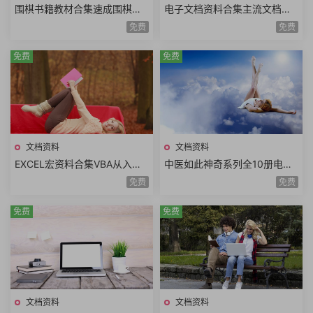
围棋书籍教材合集速成围棋书
电子文档资料合集主流文档格
籍大全围棋实战技巧手册围棋
式不同文档内容pdf文档word
免费
免费
系列讲座丛书围棋现代技艺丛
文档kindle文档合集
书
免费
免费
文档资料
文档资料
EXCEL宏资料合集VBA从入门
中医如此神奇系列全10册电子
到精通一键搞定Excel最强教科
高清版拔罐刮痧食疗药膳熏蒸
免费
免费
书案例实战
药浴经典中医书籍
免费
免费
文档资料
文档资料