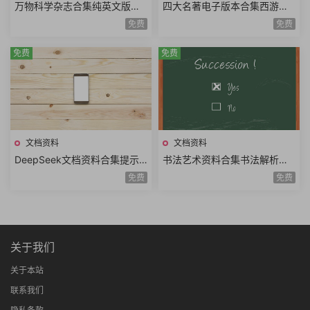
万物科学杂志合集纯英文版青
四大名著电子版本合集西游记
少年科普读物PDF电子版HowIt
红楼梦水浒传三国演义漫画版
免费
免费
Works2014年-2024年
全套单册电子书合集
免费
免费
文档资料
文档资料
DeepSeek文档资料合集提示
书法艺术资料合集书法解析书
词技巧高效提问模板DeepSee
法结构字帖临摹书法鉴赏书法
免费
免费
k使用指南实操手册汇总
技法历代书法大家理论
关于我们
关于本站
联系我们