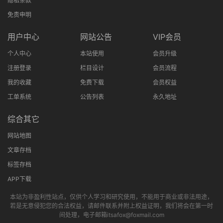
隐私条款
免责申明
用户中心
网站公告
VIP会员
个人中心
本站使用
会员升级
注册登录
栏目设计
会员流程
我的收藏
免费下载
会员权益
工单系统
公告列表
永久地址
综合其它
网站地图
文章存档
标签存档
APP下载
本站为非盈利性站点，仅供个人学习和研究使用，不能用于商业或非法用途，
若是无意侵犯您的合法权益，请邮件联系并附上权益证明，我们将会在第一时
间处理，电子邮箱itsafox@foxmail.com