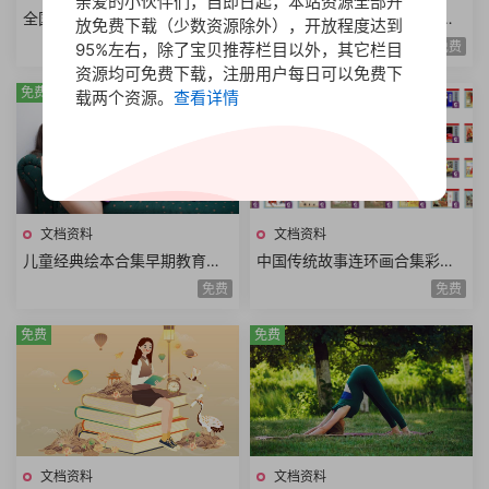
亲爱的小伙伴们，自即日起，本站资源全部开
全国一级建造师职业资格考试
人人该懂科普系列丛书法庭科
放免费下载（少数资源除外），开放程度达到
用书资料合集2024年版本PDF
学克隆技术科学哲学启蒙运动
免费
免费
95%左右，除了宝贝推荐栏目以外，其它栏目
电子版全6册
扫描电子版本共9册
资源均可免费下载，注册用户每日可以免费下
免费
免费
载两个资源。
查看详情
文档资料
文档资料
儿童经典绘本合集早期教育儿
中国传统故事连环画合集彩楼
童读物绘画文字讲故事图画书P
记长坂坡卖油郎穆桂英望江亭
免费
免费
PS格式有娃必备620册
西厢记小人书全48册
免费
免费
文档资料
文档资料