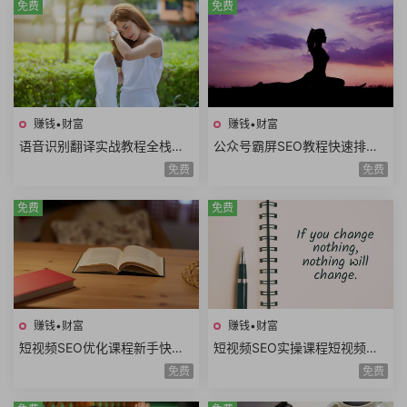
免费
免费
赚钱•财富
赚钱•财富
语音识别翻译实战教程全栈开
公众号霸屏SEO教程快速排名
发技术前后端架构设计副业赚
原理昵称内容霸屏高级霸屏拦
免费
免费
钱创业项目+源码
截全套流程玩法
免费
免费
赚钱•财富
赚钱•财富
短视频SEO优化课程新手快速
短视频SEO实操课程短视频搜
入门短视频搜索SEO关键词排
索优化技术关键词排名获取精
免费
免费
名优化短视频文案
准搜索流量询单