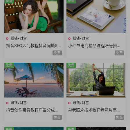
免费
免费
赚钱•财富
赚钱•财富
抖音SEO入门教程抖音同城SE
小红书电商精品课程账号搭建
O优化技巧关键词挖掘抖音搜
店铺开通选品技巧拍摄剪辑店
免费
免费
索优化保姆级教程
铺运营数据分析
免费
免费
赚钱•财富
赚钱•财富
抖音创作带货教程广告分成计
AI老照片技术教程老照片高清
划高清视频拍摄AI类APP使用
修复动作视频说话视频黑白照
免费
免费
口播视频制作
片上色网赚项目
免费
免费