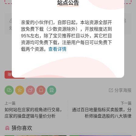
站点公告
原文链接：
http://www.bbfx.cc/1079.html
，转载请注明出
亲爱的小伙伴们，自即日起，本站资源全部开
处。
放免费下载（少数资源除外），开放程度达到
95%左右，除了宝贝推荐栏目以外，其它栏目
资源均可免费下载，注册用户每日可以免费下
载两个资源。
查看详情
赏
0
0
赚钱财富
分享海报
上一篇
下一篇
如何站在庄家的视角进行交易，
通过百日地量指标买卖股票，分
庄家的操盘逻辑与量价分析
析师操盘选股的八大铁律
猜你喜欢