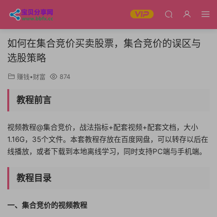
如何在集合竞价买卖股票，集合竞价的误区与
选股策略
赚钱•财富
874
教程前言
视频教程@集合竞价，战法指标+配套视频+配套文档，大小
1.16G，35个文件。本套教程存放在百度网盘，可以转存以后在
线播放，或者下载到本地离线学习，同时支持PC端与手机端。
教程目录
一、集合竞价的视频教程