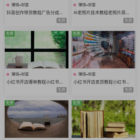
赚钱•财富
赚钱•财富
抖音创作带货教程广告分成计
AI老照片技术教程老照片高清
划高清视频拍摄AI类APP使用
修复动作视频说话视频黑白照
免费
免费
口播视频制作
片上色网赚项目
免费
免费
赚钱•财富
赚钱•财富
小红书开店爆单教程小红书店
小红书开店卖货教程小红书日
铺矩阵寻找爆品淘宝选品拼多
常运营对标同行小红书店铺管
免费
免费
多选品站内选品
理开通直播
免费
免费