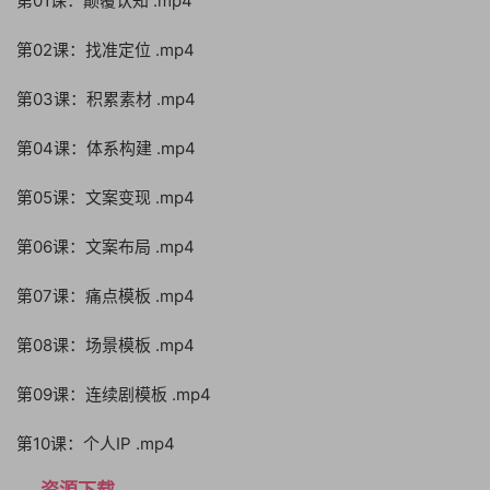
第01课：颠覆认知 .mp4
第02课：找准定位 .mp4
第03课：积累素材 .mp4
第04课：体系构建 .mp4
第05课：文案变现 .mp4
第06课：文案布局 .mp4
第07课：痛点模板 .mp4
第08课：场景模板 .mp4
第09课：连续剧模板 .mp4
第10课：个人IP .mp4