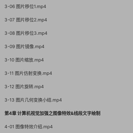
3-06 图片移位1.mp4
3-07 图片移位2.mp4
3-08 图片移位3.mp4
3-09 图片镜像.mp4
3-10 图片缩放.mp4
3-11 图片仿射变换.mp4
3-12 图片旋转.mp4
3-13 图片几何变换小结.mp4
第4章 计算机视觉加强之图像特效&线段文字绘制
4-01 图像特效介绍.mp4