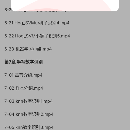
6-20 Hog_SVM小狮子识别3.mp4
6-21 Hog_SVM小狮子识别4.mp4
6-22 Hog_SVM小狮子识别5.mp4
6-23 机器学习小结.mp4
第7章 手写数字识别
7-01 章节介绍.mp4
7-02 样本介绍.mp4
7-03 knn数字识别1.mp4
7-04 knn数字识别2.mp4
7-05 knn数字识别3.mp4