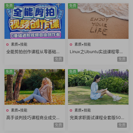
免费
免费
素质•技能
素质•技能
全能剪拍创作课程从零基础到
Linux之Ubuntu实战课程零基
进阶视频拍摄视频剪辑视频自
础玩转嵌入式Linux工程师开发
免费
免费
由创作者
入门共22课时
免费
免费
素质•技能
素质•技能
高手谈判技巧课程商业成交谈
完美求职面试课程全套版500
判底线谈判态度双赢思维谈判
强HR完美简历面试技巧电话面
免费
免费
筹码谈判目标25课时
试职业规划面试礼仪