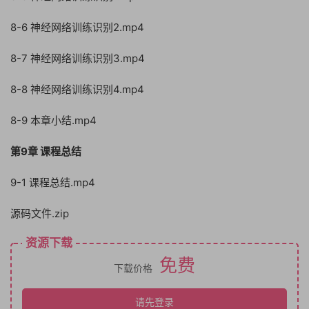
8-6 神经网络训练识别2.mp4
8-7 神经网络训练识别3.mp4
8-8 神经网络训练识别4.mp4
8-9 本章小结.mp4
第9章 课程总结
9-1 课程总结.mp4
源码文件.zip
资源下载
免费
下载价格
请先登录