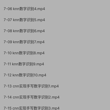
7-06 knn数字识别4.mp4
7-07 knn数字识别5.mp4
7-08 knn数字识别6.mp4
7-09 knn数字识别7.mp4
7-10 knn数字识别8.mp4
7-11 knn数字识别9.mp4
7-12 knn数字识别10.mp4
7-13 cnn实现手写数字识别1.mp4
7-14 cnn实现手写数字识别2.mp4
7-15 cnn实现手写数字识别3.mp4