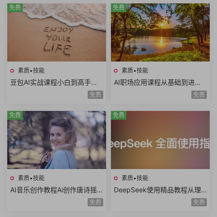
免费
免费
素质•技能
素质•技能
豆包AI实战课程小白到高手速
AI职场应用课程从基础到进阶
成豆包智能体AI写作辅助内容
写日报做PPT做Excel写方案写
免费
免费
创作语言学习
公文AI提示词
免费
免费
素质•技能
素质•技能
AI音乐创作教程Ai创作唐诗摇
DeepSeek使用精品教程从理
滚AI复活老照片AI制作MV情歌
论到实践模型训练DeepSeek
免费
免费
AI创意广告歌曲
技术生态AI时代必修课