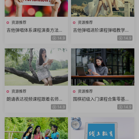
资源推荐
资源推荐
吉他弹唱体系课程演奏方法吉
吉他弹唱进阶课程弹唱教学前
他乐理音阶设计扫弦方法吉他
奏示范前奏教学全曲示范全曲
14.9
14.9
和弦识谱记谱系统化教学
教学+电子版吉他谱
资源推荐
资源推荐
朗诵表达视频课程跟着名师学
围棋初级入门课程合集零基础
习作品朗诵诗歌童话寓言散文
学围棋快乐学习围棋动画围棋
14.9
14.9
朗诵技巧表达技巧
教学围棋学堂围棋口诀