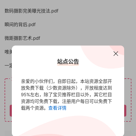
数码摄影完美曝光技法.pdf
瞬间的背后.pdf
微距摄影艺术.pdf
唯美人像攻略.pdf
站点公告
一定会漂亮！DSLR人像这样拍就对了.pdf
资源下载
亲爱的小伙伴们，自即日起，本站资源全部开
9.9
放免费下载（少数资源除外），开放程度达到
下载价格
金币
95%左右，除了宝贝推荐栏目以外，其它栏目
VIP免费
资源均可免费下载，注册用户每日可以免费下
载两个资源。
查看详情
请先登录