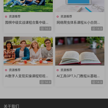
资源推荐
资源推荐
围棋中级实战课程合集中级棋
网络爬虫体系课程从小白到高
理基本定式骗招怪招变化解析
手轻松搞定网络爬虫快速掌握
14.9
14.9
对杀技巧围棋布局围棋教室
爬虫技术共52讲
资源推荐
资源推荐
AI数字人变现实操课程短视频
AI工具GPT入门教程从基础概
涨粉数字人拍摄数字人工具数
念到高级功能从技术进阶到实
14.9
14.9
字人推广AI流量变现
战讲解ChatGPT
关于我们