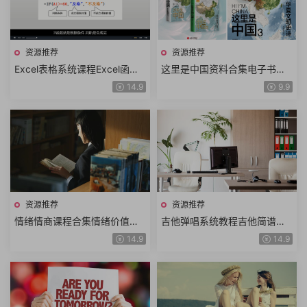
资源推荐
资源推荐
Excel表格系统课程Excel函数
这里是中国资料合集电子书全3
公式Excel数据透视表Excel图
册中国地理科普华夏文明史诗
14.9
9.9
表视频教程+课件资料
年度好书高分推荐
资源推荐
资源推荐
情绪情商课程合集情绪价值洞
吉他弹唱系统教程吉他简谱曲
悉人性提高情商人际交往沟通
谱300首吉他从入门到进阶到
14.9
14.9
交流识人技巧情绪管理
高阶体系大课157小课时