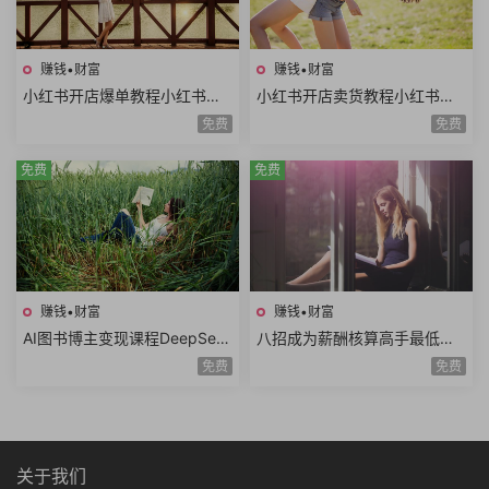
赚钱•财富
赚钱•财富
小红书开店爆单教程小红书店
小红书开店卖货教程小红书日
铺矩阵寻找爆品淘宝选品拼多
常运营对标同行小红书店铺管
免费
免费
多选品站内选品
理开通直播
免费
免费
赚钱•财富
赚钱•财富
AI图书博主变现课程DeepSee
八招成为薪酬核算高手最低工
k生成原创图片爆款内容文案图
资个人所得税经济补偿金绩效
免费
免费
书赛道账号养号
薪资考勤薪资薪酬管理8课时
关于我们