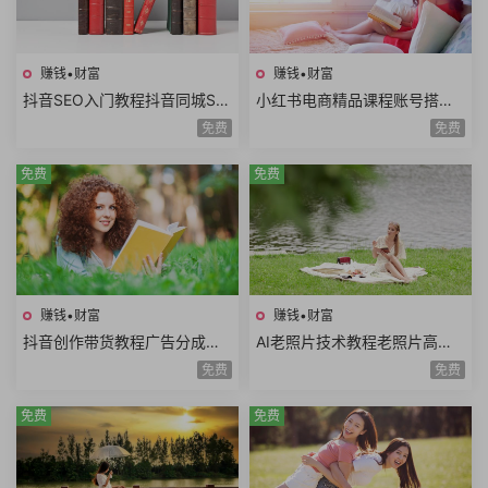
赚钱•财富
赚钱•财富
抖音SEO入门教程抖音同城SE
小红书电商精品课程账号搭建
O优化技巧关键词挖掘抖音搜
店铺开通选品技巧拍摄剪辑店
免费
免费
索优化保姆级教程
铺运营数据分析
免费
免费
赚钱•财富
赚钱•财富
抖音创作带货教程广告分成计
AI老照片技术教程老照片高清
划高清视频拍摄AI类APP使用
修复动作视频说话视频黑白照
免费
免费
口播视频制作
片上色网赚项目
免费
免费