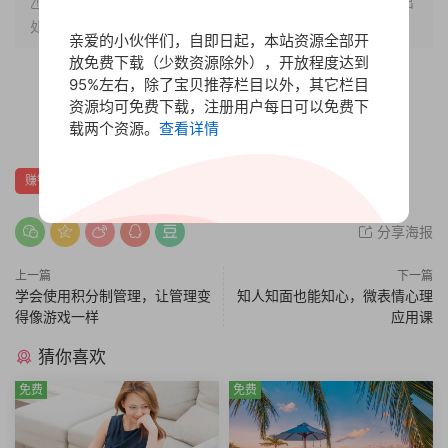
原文链接：
http://www.bbfx.cc/1451.html
，转载请注明出
处。
亲爱的小伙伴们，自即日起，本站资源全部开
放免费下载（少数资源除外），开放程度达到
95%左右，除了宝贝推荐栏目以外，其它栏目
赏
资源均可免费下载，注册用户每日可以免费下
0
0
载两个资源。
查看详情
赚钱财富
分享海报
上一篇
下一篇
学会使用积分制管理，让管理变
知人知面也能知心，微表情心理
得像游戏一样
应用课
猜你喜欢
免费
免费