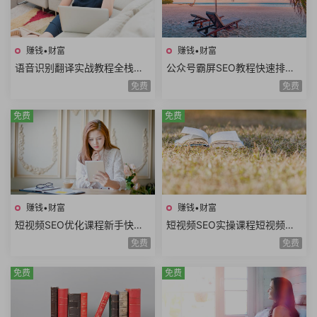
赚钱•财富
赚钱•财富
语音识别翻译实战教程全栈开
公众号霸屏SEO教程快速排名
发技术前后端架构设计副业赚
原理昵称内容霸屏高级霸屏拦
免费
免费
钱创业项目+源码
截全套流程玩法
免费
免费
赚钱•财富
赚钱•财富
短视频SEO优化课程新手快速
短视频SEO实操课程短视频搜
入门短视频搜索SEO关键词排
索优化技术关键词排名获取精
免费
免费
名优化短视频文案
准搜索流量询单
免费
免费