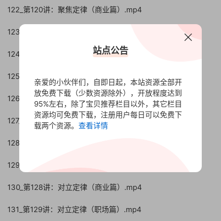
122_第120讲：聚焦定律（商业篇）.mp4
123_第121讲：聚焦定律（职场篇）.mp4
站点公告
124_第122讲：排他定律（商业篇）.mp4
125_第123讲：排他定律（生活篇）.mp4
亲爱的小伙伴们，自即日起，本站资源全部开
放免费下载（少数资源除外），开放程度达到
126_第124讲：阶梯定律（商业篇）.mp4
95%左右，除了宝贝推荐栏目以外，其它栏目
资源均可免费下载，注册用户每日可以免费下
127_第125讲：阶梯定律（职场篇）.mp4
载两个资源。
查看详情
128_第126讲：二元定律（商业篇）.mp4
129_第127讲：二元定律（职场篇）.mp4
130_第128讲：对立定律（商业篇）.mp4
131_第129讲：对立定律（职场篇）.mp4