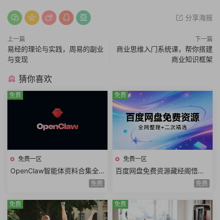
分享海报
上一篇
下一篇
易经的理论与实践，周易的副业
商业思维入门系统课，帮你搭建
与变现
商业知识框架
猜你喜欢
免费
免费
免费一区
免费一区
OpenClaw智能体资料合集全
百度网盘免费资源藏经阁悟道
网最全龙虾AI使用手册一人公
殿个人技能考试学习生活兴趣
免费
免费
司AI助手实战指南Agent本地部
通识科普超级个体+付费资源
署保姆级教程
免费
免费