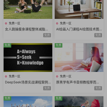
免费一区
免费一区
女人跳操瘦身课程整体减脂局
AI绘画入门课程AI绘图技术图
部瘦身全身塑形椅子操甩油操
生图文生图comfyuiPS工作流
免费
免费
紧致操甩油操44课时
课程AI小白变大神
免费
免费
免费一区
免费一区
DeepSeek场景实战课程案例
厚黑学有声书音频教程厚而无
教学生活职场14个高频场景AI
形黑而无色轻松处世灵活办事
免费
免费
工具应用保姆级教程
厚黑学在线解读全107讲
免费
免费