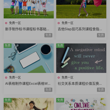
免费一区
免费一区
新手制作标书课程标书基础标
吉他Slap技巧系列课程食指勾
书格式标书结构标书技巧电子
弦止音技巧组合练习单弦击勾
免费
免费
标书商务标书暗标明标
左手击弦6课时
免费
免费
免费一区
免费一区
AI表格制作课程Excel表格WPS
社交关系本质课程价值互换强
表格AI数据处理技术AI数据分
者思维重塑自我转动餐桌开启
免费
免费
析技巧从小白到大神
自尊魅力四射
免费
免费